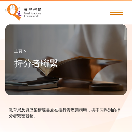
主頁 >
持分者聯繫
教育局及資歷架構秘書處在推行資歷架構時，與不同界別的持
分者緊密聯繫。