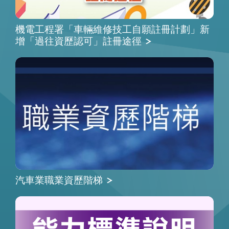
機電工程署「車輛維修技工自願註冊計劃」新
增「過往資歷認可」註冊途徑
汽車業職業資歷階梯