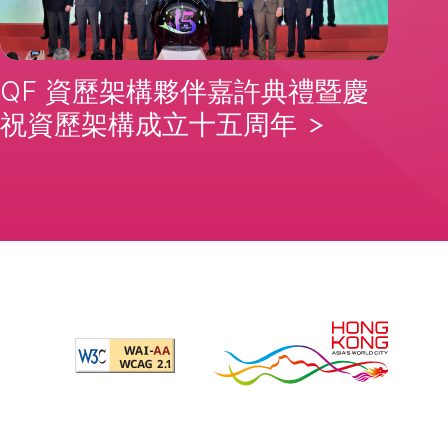
QF 資歷架構夥伴嘉許典禮暨慶
祝資歷架構成立十五周年