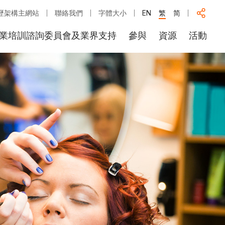
歷架構主網站
聯絡我們
字體大小
EN
繁
简
業培訓諮詢委員會及業界支持
參與
資源
活動