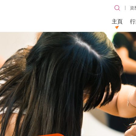
資
主頁
行