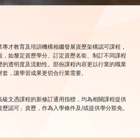
業專才教育及培訓機構相繼發展資歷架構認可課程，
面，如釐定資歷學分、訂定資歷名銜、制訂不同課程
歷的透明度及流動性。部份課程內容更以行業的職業
材套，讓學習成果更切合行業需要。
高級文憑課程的新修訂通用指標，均為相關課程提供
資歷認可」資歷，作為入學條件及/或提供學分豁免。