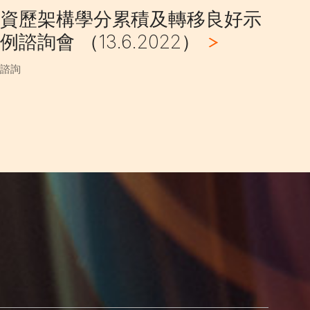
資歷架構學分累積及轉移良好示
與
例諮詢會 （13.6.2022）
享
諮詢
活動