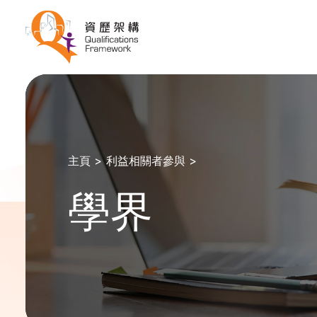
主頁 >
利益相關者參與 >
學界