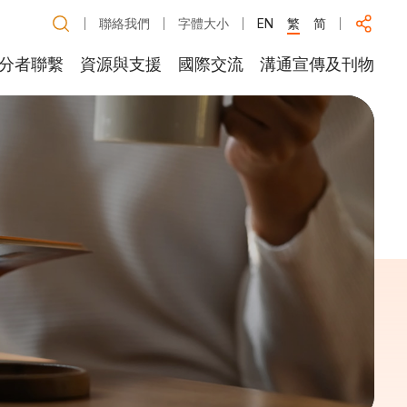
聯絡我們
字體大小
EN
繁
简
分者聯繫
資源與支援
國際交流
溝通宣傳及刊物