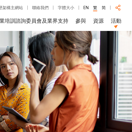
歷架構主網站
聯絡我們
字體大小
EN
繁
简
業培訓諮詢委員會及業界支持
參與
資源
活動