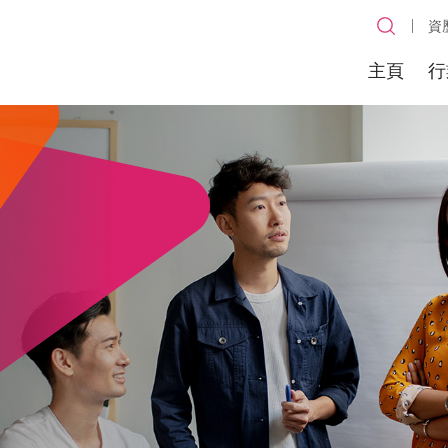
資
主頁
行