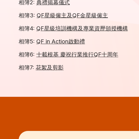
相簿2:
典禮揭幕儀式
相簿3:
QF星級僱主及QF金星級僱主
相簿4:
QF星級培訓機構及專業資歷頒授機構
相簿5:
QF in Action啟動禮
相簿6:
十載根基 慶祝行業推行QF十周年
相簿7:
花絮及剪影