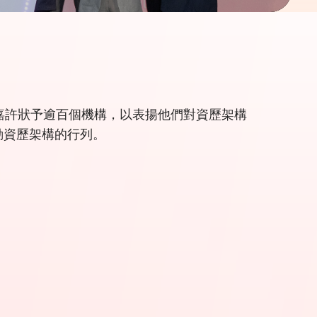
士頒發嘉許狀予逾百個機構，以表揚他們對資歷架構
推動資歷架構的行列。