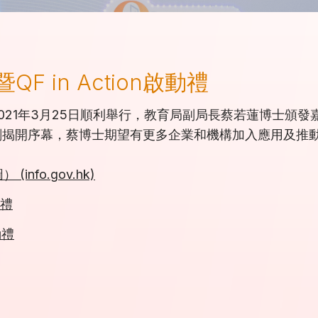
 in Action啟動禮
動禮於2021年3月25日順利舉行，教育局副局長蔡若蓮博
on計劃揭開序幕，蔡博士期望有更多企業和機構加入應用及
fo.gov.hk)
動禮
動禮