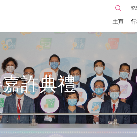
資
主頁
行
伴嘉許典禮