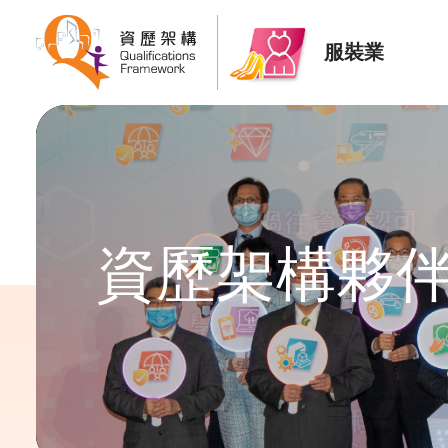
服裝業
資歷架構夥