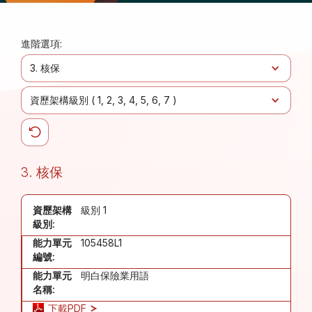
進階選項:
3. 核保
資歷架構級別 (
1
2
3
4
5
6
7
)
3. 核保
資歷架構
級別 1
級別:
能力單元
105458L1
編號:
能力單元
明白保險業用語
名稱:
下載PDF