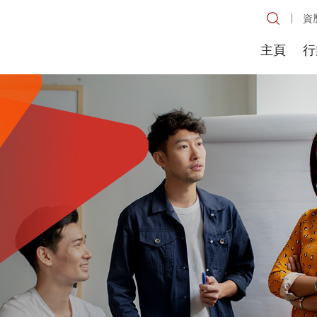
資
主頁
行