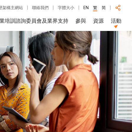
歷架構主網站
聯絡我們
字體大小
EN
繁
简
業培訓諮詢委員會及業界支持
參與
資源
活動