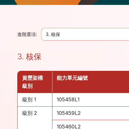
進階選項:
3. 核保
3. 核保
資歷架構
能力單元編號
級別
級別 1
105458L1
級別 2
105459L2
級別 2
105460L2