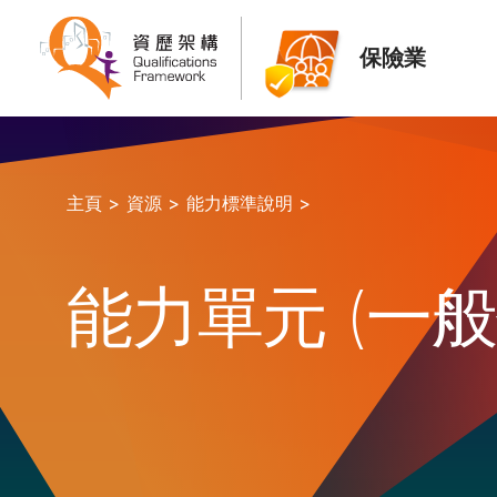
保險業
主頁 >
資源 >
能力標準說明 >
能力單元 (一