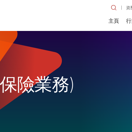
資
主頁
行
般保險業務)