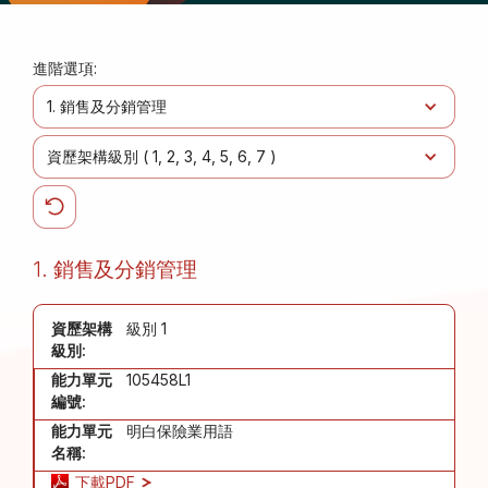
進階選項:
1. 銷售及分銷管理
資歷架構級別 (
1
2
3
4
5
6
7
)
1. 銷售及分銷管理
資歷架構
級別 1
級別:
能力單元
105458L1
編號:
能力單元
明白保險業用語
名稱:
下載PDF