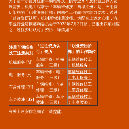
为了进一步提升注册车辆维修技工的专业水平及配合业界的发
展需要，机电工程署于「车辆维修技工自愿注册计划」应用资
历架构的「职业资歷阶梯」内四个工作岗位的能力要求，透过
「过往资历认可」机制新增注册途径。为配合上述之安排，汽
车业行业培训谘询委员会于2023年7月3日起，已推出四项相应
之「过往资历认可」资历，详情如下：
「过往资历认
「职业资历阶
注册车辆维修
可」资历
梯」的工作岗位
技工注册类别
车辆维修﹝机械
车辆维修技工
机械服务 [M]
服务﹞(三级)
﹝机械服务﹞
车辆维修﹝电工
车辆维修技工
电工服务 [E]
服务﹞(三级)
﹝电工服务﹞
车辆维修﹝车身
车辆维修技工
车身修理 [B1]
修理﹞(三级)
﹝车身修理﹞
车辆维修﹝车身
车辆维修技工
车身喷漆 [B2]
喷漆﹞(三级)
﹝车身喷漆﹞
有关上述安排之细节，请
按此
。