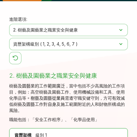
進階選項:
2. 樹藝及園藝業之職業安全與健康
資歷架構級別 (
1
2
3
4
5
6
7
)
2. 樹藝及園藝業之職業安全與健康
樹藝
及園藝
業
的
工作
範
圍
廣泛
，當中包括不少高風險的工作項
目，例如：高空樹藝及園藝工作、使用機械設備和工具、使用
化學品等
。樹藝及園藝從業員
需
遵守職安健守則，方
可有效
減
低樹藝
及園藝
工作對
自身
及施工範圍附近的人和財物所構成的
風險。
職能包括：「
安全工作程序」、「
化學品使用」
資歷架構
級別 1