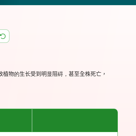
致植物
的
生长受到明
显
阻
碍，
甚至全株死亡，