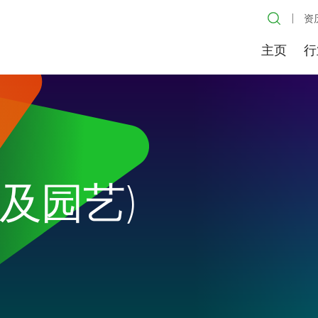
资
主页
行
艺及园艺)