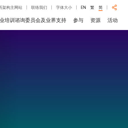
历架构主网站
联络我们
字体大小
EN
繁
简
业培训谘询委员会及业界支持
参与
资源
活动