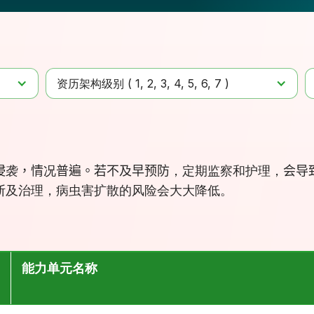
资历架构级别 (
1
2
3
4
5
6
7
)
侵
袭
，情
况
普遍。若不及早预防
，定期
监察和护理
，
会
导
断及治理，病虫害扩散的风险会大大降低。
能力单元名称