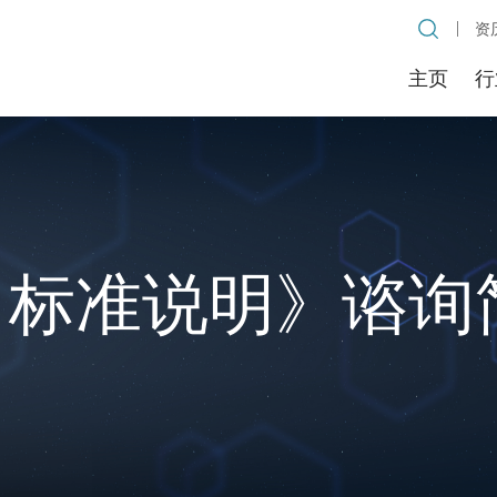
资
主页
行
力标准说明》谘询