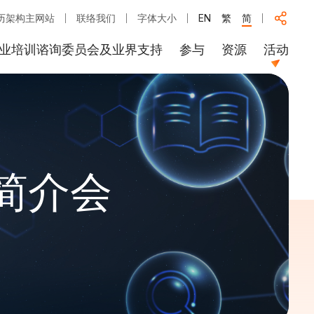
历架构主网站
联络我们
字体大小
EN
繁
简
业培训谘询委员会及业界支持
参与
资源
活动
简介会