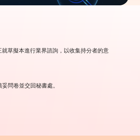
正就草擬本進行業界諮詢，以收集持分者的意
填妥問卷並交回秘書處。