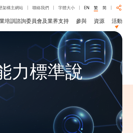
歷架構主網站
聯絡我們
字體大小
EN
繁
简
業培訓諮詢委員會及業界支持
參與
資源
活動
能力標準說