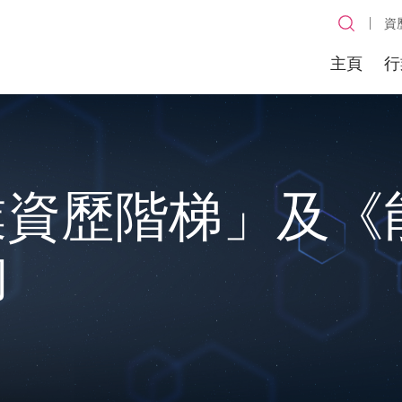
資
主頁
行
業資歷階梯」及《
詢