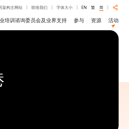
历架构主网站
联络我们
字体大小
EN
繁
简
业培训谘询委员会及业界支持
参与
资源
活动
港