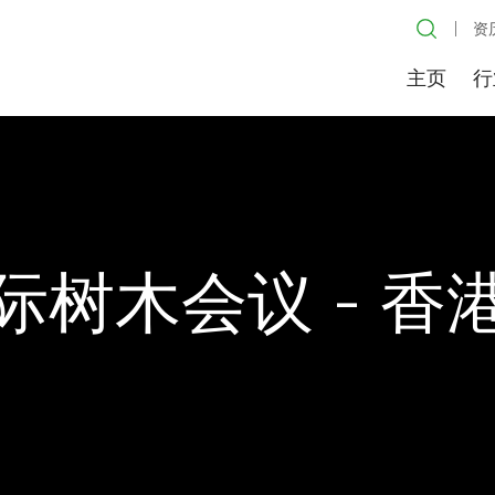
资
主页
行
际树木会议 - 香