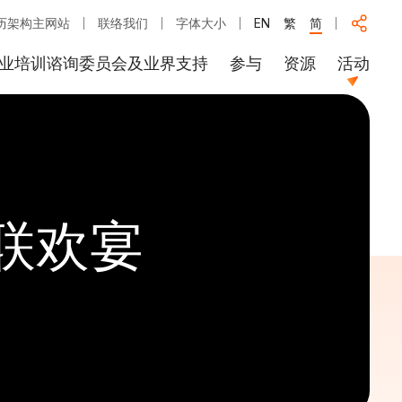
历架构主网站
联络我们
字体大小
EN
繁
简
业培训谘询委员会及业界支持
参与
资源
活动
联欢宴