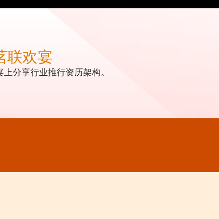
茗联欢宴
宴上分享行业推行资历架构。